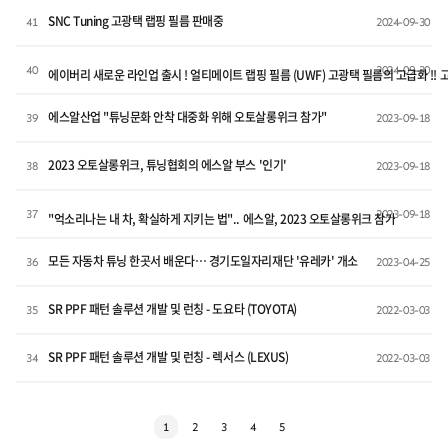
SNC Tuning 고광택 랩핑 필름 판매중
41
2024-09-30
40
2024-09-30
에이버리 새로운 라인업 출시 ! 얼티메이트 랩핑 필름 (UWF) 고광택 필름의 고급화 !! 
에스알산업 "튜닝문화 안착 대중화 위해 오토살롱위크 참가"
39
2023-09-18
2023 오토살롱위크, 튜닝협회의 에스알 부스 '인기'
38
2023-09-18
37
2023-09-18
"억소리나는 내 차, 확실하게 지키는 법".. 에스알, 2023 오토살롱위크 참가
모든 자동차 튜닝 한곳서 배운다… 경기도일자리재단 '유레카' 개소
36
2023-04-25
SR PPF 패턴 솔루션 개발 및 런칭 - 도요타 (TOYOTA)
35
2022-03-03
SR PPF 패턴 솔루션 개발 및 런칭 - 렉서스 (LEXUS)
34
2022-03-03
1
2
3
4
5